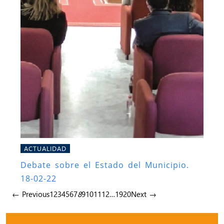
ACTUALIDAD
Debate sobre el Estado del Municipio.
18-02-22
← Previous
1
2
3
4
5
6
7
8
9
10
11
12
…
19
20
Next →