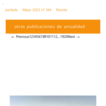
.
portada
Mayo 2023 nº 364
Revista
otras publicaciones de actualidad
← Previous
1
2
3
4
5
6
7
8
9
10
11
12
…
19
20
Next →