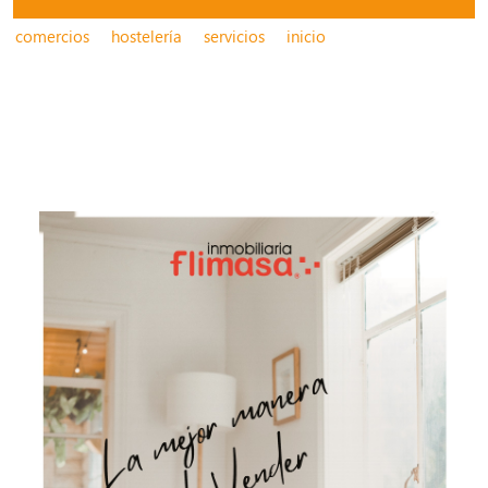
comercios
hostelería
servicios
inicio