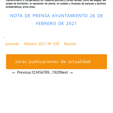
NOTA DE PRENSA AYUNTAMIENTO 26 DE
FEBRERO DE 2021
.
portada
Febrero 2021 Nº 339
Revista
otras publicaciones de actualidad
← Previous
1
2
3
4
5
6
7
8
9
…
19
20
Next →