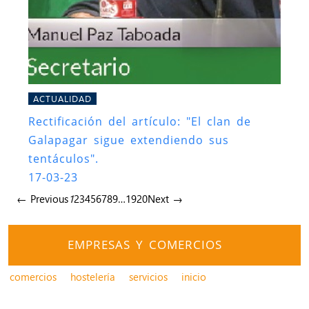
ACTUALIDAD
Rectificación del artículo: "El clan de
Galapagar sigue extendiendo sus
tentáculos".
17-03-23
← Previous
1
2
3
4
5
6
7
8
9
…
19
20
Next →
EMPRESAS Y COMERCIOS
comercios
hostelería
servicios
inicio