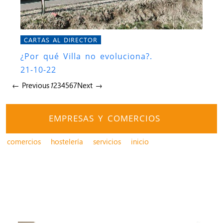
CARTAS AL DIRECTOR
¿Por qué Villa no evoluciona?.
21-10-22
← Previous
1
2
3
4
5
6
7
Next →
EMPRESAS Y COMERCIOS
comercios
hostelería
servicios
inicio