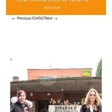
director
← Previous
1
2
3
4
5
6
7
Next →