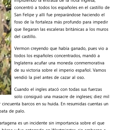
concentró a todos los españoles en el castillo de
San Felipe y allí fue preparándose haciendo el
foso de la fortaleza más profundo para impedir
que llegaran las escaleras británicas a los muros
del castillo.
Vermon creyendo que había ganado, pues vio a
todos los españoles concentrados, mandó a
Inglaterra acuñar una moneda conmemorativa
de su victoria sobre el imperio español. Vamos
vendió la piel antes de cazar al oso.
Cuando el ingles atacó con todas sus fuerzas
solo consiguió una masacre de ingleses; diez mil
r cincuenta barcos en su huida. En resumidas cuentas un
pata de palo.
artagena es un incidente sin importancia sobre el que
o héroe y fue enterrado en Westminster, sin embargo a