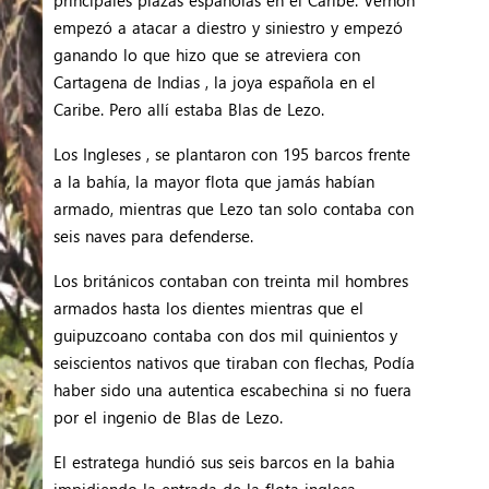
empezó a atacar a diestro y siniestro y empezó
ganando lo que hizo que se atreviera con
Cartagena de Indias , la joya española en el
Caribe. Pero allí estaba Blas de Lezo.
Los Ingleses , se plantaron con 195 barcos frente
a la bahía, la mayor flota que jamás habían
armado, mientras que Lezo tan solo contaba con
seis naves para defenderse.
Los británicos contaban con treinta mil hombres
armados hasta los dientes mientras que el
guipuzcoano contaba con dos mil quinientos y
seiscientos nativos que tiraban con flechas, Podía
haber sido una autentica escabechina si no fuera
por el ingenio de Blas de Lezo.
El estratega hundió sus seis barcos en la bahia
impidiendo la entrada de la flota inglesa,