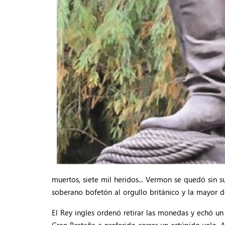
muertos, siete mil heridos... Vermon se quedó sin
soberano bofetón al orgullo británico y la mayor 
El Rey ingles ordenó retirar las monedas y echó un
Gran Bretaña a preferido correr un estúpido velo.