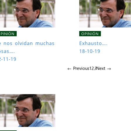
PINIÓN
OPINIÓN
e nos olvidan muchas
Exhausto….
osas….
18-10-19
2-11-19
← Previous
1
2
3
Next →