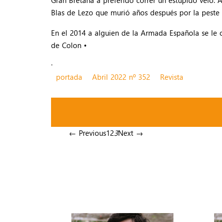
Blas de Lezo que murió años después por la peste 
En el 2014 a alguien de la Armada Española se le o
de Colon •
.
portada
Abril 2022 nº 352
Revista
← Previous
1
2
3
Next →