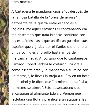
obra maestra.
A Cartagena le mandaron unos años después de
la famosa batalla de la "oreja de jenkins"
detonante de la guerra entre españoles e
ingleses. Por aquel entonces el contrabando era
tan descarado que traía broncas continuas con
los españoles, hasta que un día un guardacostas
español que vigilaba por el Caribe dio el alto a
un barco ingles y lo pilló hasta arriba de
mercancía ilegal. Al corsario que lo capitaneaba
llamado Robert Jenkins le cortaron una oreja
como escarmiento y lo mandaron a su reino con
un mensaje, le llevas la oreja a tu Rey en un bote
de alcohol y le dices que "lo mismo le haré si a
lo mismo se atreve". Esto desencadenó que
encargaran al almirante Edward Vernon que
reclutara una flota y planificara un ataque a las
principales plazas españolas en el Caribe. Vernon