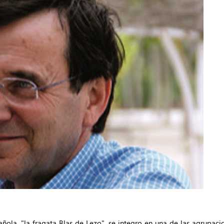
ñola, "la fragata Blas de Lezo", se integro en una de las agrupac