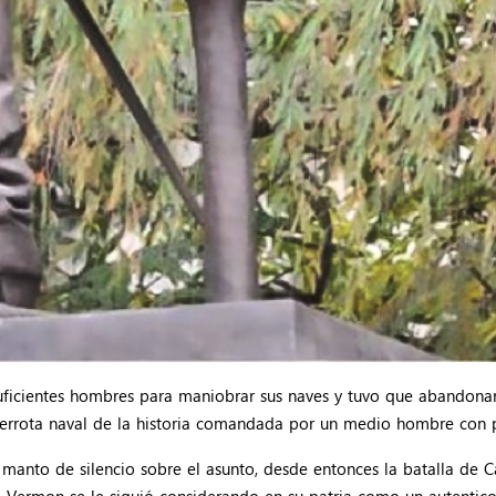
 suficientes hombres para maniobrar sus naves y tuvo que abandona
derrota naval de la historia comandada por un medio hombre con 
 manto de silencio sobre el asunto, desde entonces la batalla de C
 A Vermon se le siguió considerando en su patria como un autentic