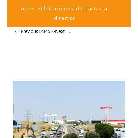
otras publicaciones de cartas al
director
← Previous
1
2
3
4
5
6
7
Next →