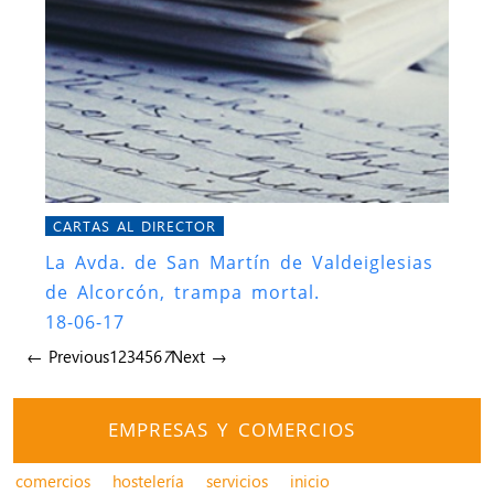
CARTAS AL DIRECTOR
La Avda. de San Martín de Valdeiglesias
de Alcorcón, trampa mortal.
18-06-17
← Previous
1
2
3
4
5
6
7
Next →
EMPRESAS Y COMERCIOS
comercios
hostelería
servicios
inicio