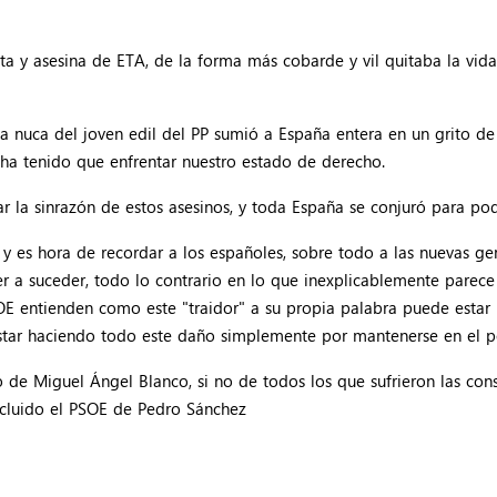
ista y asesina de ETA, de la forma más cobarde y vil quitaba la v
 la nuca del joven edil del PP sumió a España entera en un grito de
e ha tenido que enfrentar nuestro estado de derecho.
 la sinrazón de estos asesinos, y toda España se conjuró para pod
, y es hora de recordar a los españoles, sobre todo a las nuevas g
lver a suceder, todo lo contrario en lo que inexplicablemente par
 PSOE entienden como este "traidor" a su propia palabra puede est
estar haciendo todo este daño simplemente por mantenerse en el po
 de Miguel Ángel Blanco, si no de todos los que sufrieron las con
ncluido el PSOE de Pedro Sánchez