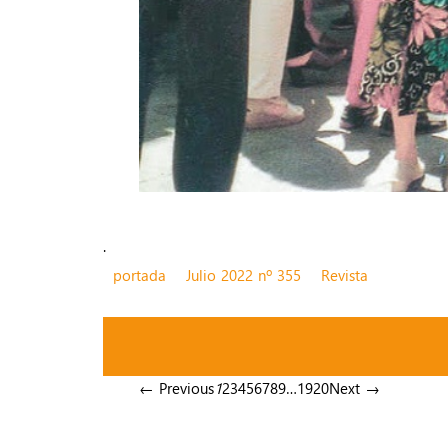
.
portada
Julio 2022 nº 355
Revista
← Previous
1
2
3
4
5
6
7
8
9
…
19
20
Next →