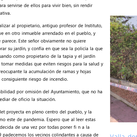
ra servirse de ellos para vivir bien, sin rendir
ativa.
zar al propietario, antiguo profesor de Instituto,
ve en otro inmueble arrendado en el pueblo, y
e parece. Este señor obviamente no quiere
ar su jardín, y confía en que sea la policía la que
uando como propietario de la tapia y el jardín
 tomar medidas que eviten riesgos para la salud y
 preocupante la acumulación de ramas y hojas
l consiguiente riesgo de incendio.
abilidad por omisión del Ayuntamiento, que no ha
diar de oficio la situación.
et proyecta en pleno centro del pueblo, y la
mo este de pandemia. Espero que al leer estas
 decida de una vez por todas poner fi n a la
 padecemos los vecinos colindantes a causa de
Valla de