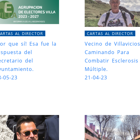
ARTAS AL DIRECTOR
CARTAS AL DIRECTOR
Por que sí! Esa fue la
Vecino de Villavicios
espuesta del
Caminando Para
ecretario del
Combatir Esclerosis
yuntamiento.
Múltiple.
8-05-23
21-04-23