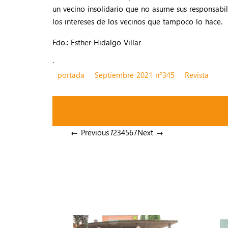
un vecino insolidario que no asume sus responsabi
los intereses de los vecinos que tampoco lo hace.
Fdo.: Esther Hidalgo Villar
.
portada
Septiembre 2021 nº345
Revista
← Previous
1
2
3
4
5
6
7
Next →