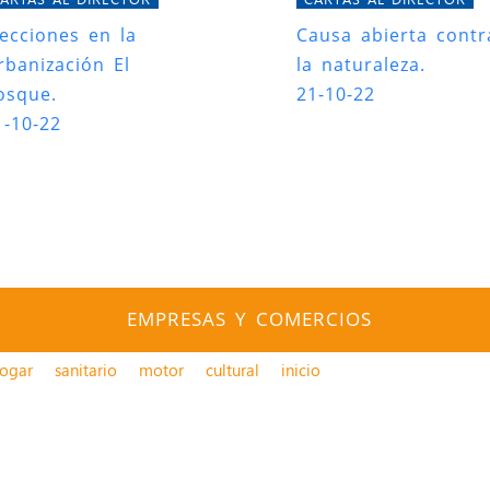
lecciones en la
Causa abierta contr
rbanización El
la naturaleza.
osque.
21-10-22
1-10-22
EMPRESAS Y COMERCIOS
ogar
sanitario
motor
cultural
inicio