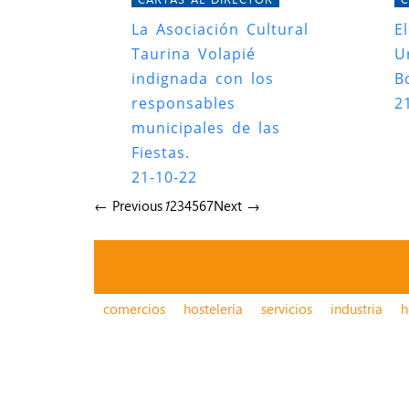
La Asociación Cultural
E
Taurina Volapié
U
indignada con los
B
responsables
2
municipales de las
Fiestas.
21-10-22
← Previous
1
2
3
4
5
6
7
Next →
comercios
hostelería
servicios
industria
h