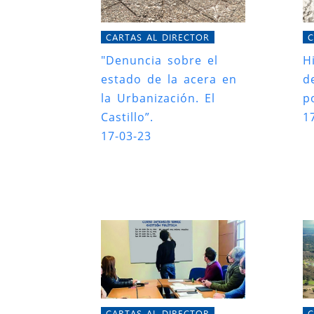
CARTAS AL DIRECTOR
C
"Denuncia sobre el
H
estado de la acera en
d
la Urbanización. El
po
Castillo”.
1
17-03-23
CARTAS AL DIRECTOR
C