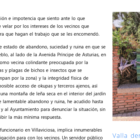
ción e impotencia que siento ante lo que
 velar por los intereses de los vecinos que
para que hagan el trabajo que se les encomendó.
e estado de abandono, suciedad y ruina en que se
blo, al lado de la Avenida Príncipe de Asturias, en
. Como vecina colindante preocupada por la
tas y plagas de bichos e insectos que se
mpan por la zona) y la integridad física de
posible acceso de okupas y terceros ajenos, así
na montaña de leña seca en el interior del jardín
de lamentable abandono y ruina, he acudido hasta
 y al Ayuntamiento para denunciar la situación, sin
cibir la más mínima respuesta.
funcionario en Villaviciosa, implica innumerables
Valla de
gación para con los vecinos. Un servidor público