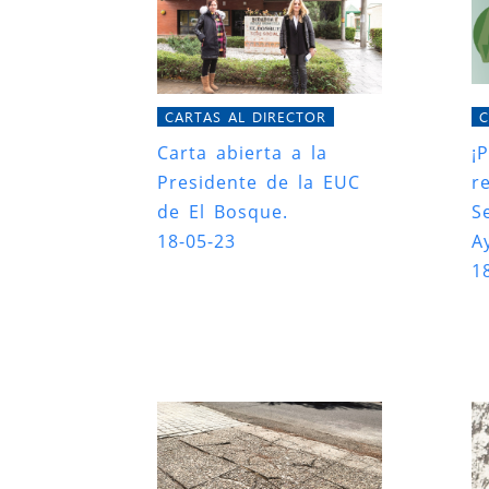
CARTAS AL DIRECTOR
C
Carta abierta a la
¡
Presidente de la EUC
r
de El Bosque.
S
18-05-23
A
1