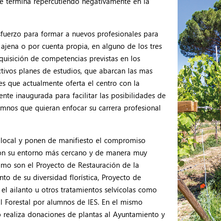
que termina repercutiendo negativamente en la
sfuerzo para formar a nuevos profesionales para
ajena o por cuenta propia, en alguno de los tres
uisición de competencias previstas en los
tivos planes de estudios, que abarcan las mas
nes que actualmente oferta el centro con la
te inaugurada para facilitar las posibilidades de
umnos que quieran enfocar su carrera profesional
l local y ponen de manifiesto el compromiso
 con su entorno más cercano y de manera muy
como son el Proyecto de Restauración de la
to de su diversidad florística, Proyecto de
el ailanto u otros tratamientos selvícolas como
El Forestal por alumnos de IES. En el mismo
o realiza donaciones de plantas al Ayuntamiento y