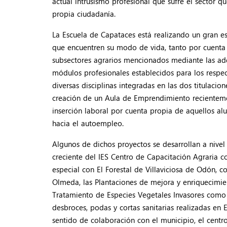
actual intrusismo profesional que sufre el sector 
propia ciudadanía.
La Escuela de Capataces está realizando un gran e
que encuentren su modo de vida, tanto por cuenta 
subsectores agrarios mencionados mediante las adq
módulos profesionales establecidos para los respec
diversas disciplinas integradas en las dos titulacio
creación de un Aula de Emprendimiento recientemen
inserción laboral por cuenta propia de aquellos al
hacia el autoempleo.
Algunos de dichos proyectos se desarrollan a nive
creciente del IES Centro de Capacitación Agraria
especial con El Forestal de Villaviciosa de Odón, 
Olmeda, las Plantaciones de mejora y enriquecimien
Tratamiento de Especies Vegetales Invasores como 
desbroces, podas y cortas sanitarias realizadas en 
sentido de colaboración con el municipio, el centr