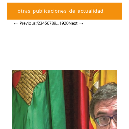
otras publicaciones de actualidad
← Previous
1
2
3
4
5
6
7
8
9
…
19
20
Next →