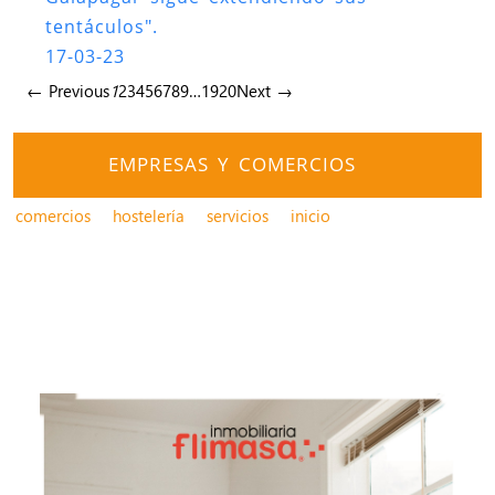
tentáculos".
17-03-23
← Previous
1
2
3
4
5
6
7
8
9
…
19
20
Next →
EMPRESAS Y COMERCIOS
comercios
hostelería
servicios
inicio