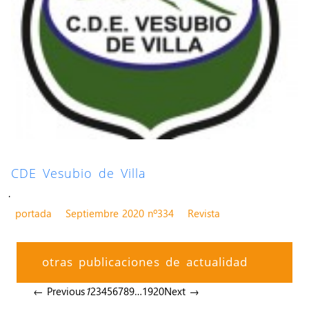
CDE Vesubio de Villa
.
portada
Septiembre 2020 nº334
Revista
otras publicaciones de actualidad
← Previous
1
2
3
4
5
6
7
8
9
…
19
20
Next →