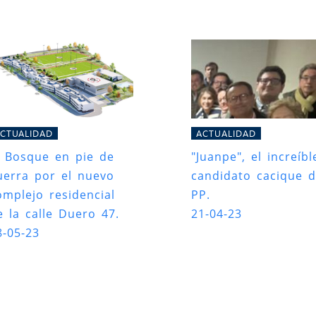
CTUALIDAD
ACTUALIDAD
l Bosque en pie de
"Juanpe", el increíbl
uerra por el nuevo
candidato cacique d
omplejo residencial
PP.
e la calle Duero 47.
21-04-23
8-05-23