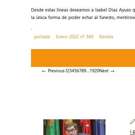
Desde estas líneas deseamos a Isabel Díaz Ayuso q
la única forma de poder echar al funesto, mentir
.
portada
Enero 2022 nº 349
Revista
← Previous
1
2
3
4
5
6
7
8
9
…
19
20
Next →