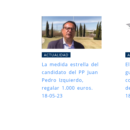
ACTUALIDAD
A
La medida estrella del
E
candidato del PP Juan
g
Pedro Izquierdo,
c
regalar 1.000 euros.
d
18-05-23
1