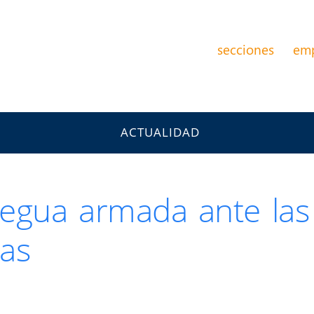
secciones
em
ACTUALIDAD
regua armada ante la
nas