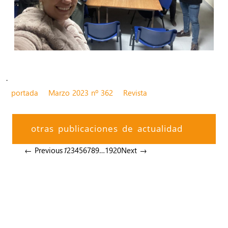
.
portada
Marzo 2023 nº 362
Revista
otras publicaciones de actualidad
← Previous
1
2
3
4
5
6
7
8
9
…
19
20
Next →