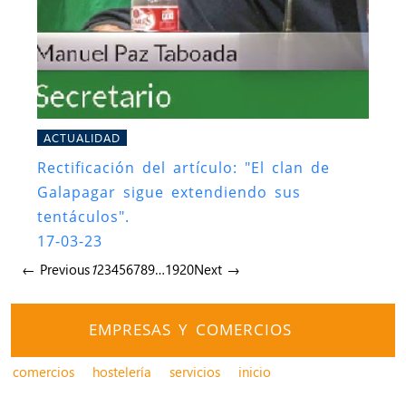
ACTUALIDAD
Rectificación del artículo: "El clan de
Galapagar sigue extendiendo sus
tentáculos".
17-03-23
← Previous
1
2
3
4
5
6
7
8
9
…
19
20
Next →
EMPRESAS Y COMERCIOS
comercios
hostelería
servicios
inicio