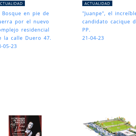
CTUALIDAD
ACTUALIDAD
l Bosque en pie de
"Juanpe", el increíbl
uerra por el nuevo
candidato cacique d
omplejo residencial
PP.
e la calle Duero 47.
21-04-23
8-05-23