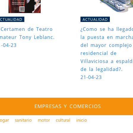
CTUALIDAD
ACTUALIDAD
I Certamen de Teatro
¿Como se ha llegad
mateur Tony Leblanc.
la puesta en march
1-04-23
del mayor complejo
residencial de
Villaviciosa a espal
de la legalidad?.
21-04-23
EMPRESAS Y COMERCIOS
ogar
sanitario
motor
cultural
inicio