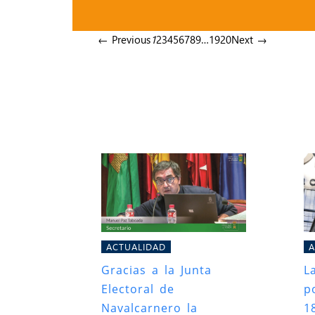
← Previous
1
2
3
4
5
6
7
8
9
…
19
20
Next →
ACTUALIDAD
A
Gracias a la Junta
L
Electoral de
po
Navalcarnero la
1