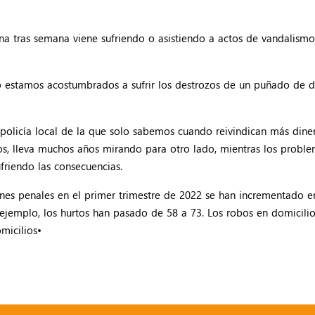
a tras semana viene sufriendo o asistiendo a actos de vandalismo
y no estamos acostumbrados a sufrir los destrozos de un puñado de
olicía local de la que solo sabemos cuando reivindican más diner
cos, lleva muchos años mirando para otro lado, mientras los proble
friendo las consecuencias.
cciones penales en el primer trimestre de 2022 se han incrementad
 ejemplo, los hurtos han pasado de 58 a 73. Los robos en domicili
micilios•