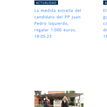
ACTUALIDAD
A
La medida estrella del
E
candidato del PP Juan
g
Pedro Izquierdo,
c
regalar 1.000 euros.
d
18-05-23
1