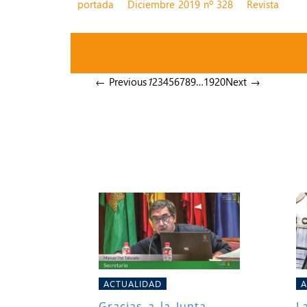
portada
Diciembre 2019 nº 328
Revista
← Previous
1
2
3
4
5
6
7
8
9
…
19
20
Next →
ACTUALIDAD
A
Gracias a la Junta
L