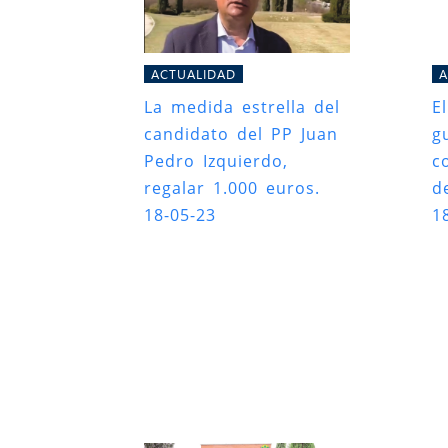
ACTUALIDAD
A
La medida estrella del
E
candidato del PP Juan
g
Pedro Izquierdo,
c
regalar 1.000 euros.
d
18-05-23
1