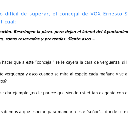
o difícil de superar, el concejal de VOX Ernesto 
l cual:
ción. Restringen la plaza, pero dejan el lateral del Ayuntami
rs, zonas reservadas y prevendas. Siento asco -.
hacer que a este “concejal” se le cayera la cara de vergüenza, si la
iente vergüenza y asco cuando se mira al espejo cada mañana y ve 
cos?
be dar ejemplo ¿no le parece que siendo usted tan exigente con el
o sabemos a que esperan para mandar a este “señor”… donde se m