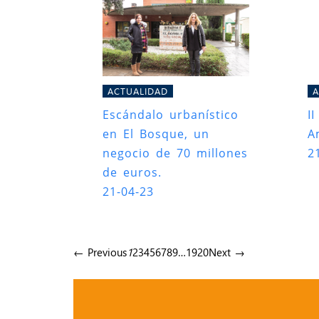
ACTUALIDAD
A
Escándalo urbanístico
I
en El Bosque, un
A
negocio de 70 millones
2
de euros.
21-04-23
← Previous
1
2
3
4
5
6
7
8
9
…
19
20
Next →