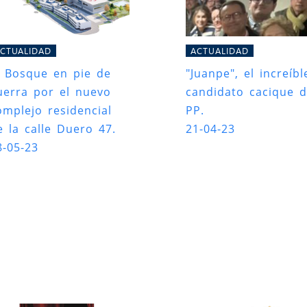
CTUALIDAD
ACTUALIDAD
l Bosque en pie de
"Juanpe", el increíbl
uerra por el nuevo
candidato cacique d
omplejo residencial
PP.
e la calle Duero 47.
21-04-23
8-05-23