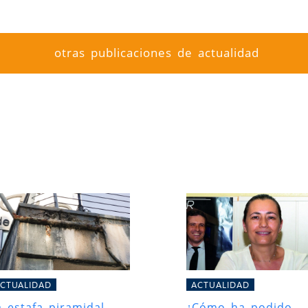
otras publicaciones de actualidad
CTUALIDAD
ACTUALIDAD
a estafa piramidal
¿Cómo ha podido