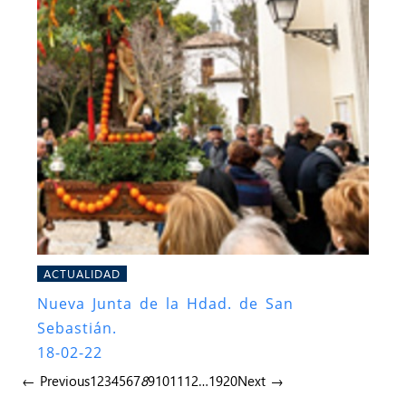
ACTUALIDAD
Nueva Junta de la Hdad. de San
Sebastián.
18-02-22
← Previous
1
2
3
4
5
6
7
8
9
10
11
12
…
19
20
Next →