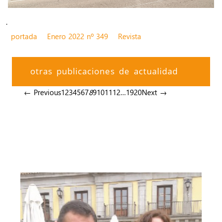
.
portada
Enero 2022 nº 349
Revista
otras publicaciones de actualidad
← Previous
1
2
3
4
5
6
7
8
9
10
11
12
…
19
20
Next →