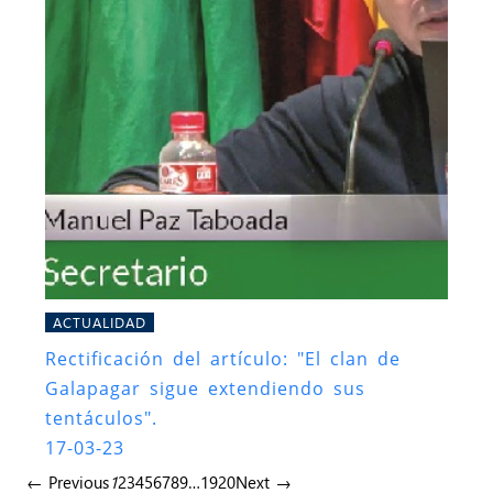
ACTUALIDAD
Rectificación del artículo: "El clan de
Galapagar sigue extendiendo sus
tentáculos".
17-03-23
← Previous
1
2
3
4
5
6
7
8
9
…
19
20
Next →