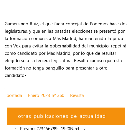
Gumersindo Ruiz, el que fuera concejal de Podemos hace dos
legislaturas, y que en las pasadas elecciones se presentó por
la formación comunista Más Madrid, ha mantenido la pinza
con Vox para evitar la gobernabilidad del municipio, repetirá
como candidato por Más Madrid, por lo que de resultar
elegido será su tercera legislatura. Resulta curioso que esta
formación no tenga banquillo para presentar a otro
candidato•
.
portada
Enero 2023 nº 360
Revista
otras publicaciones de actualidad
← Previous
1
2
3
4
5
6
7
8
9
…
19
20
Next →