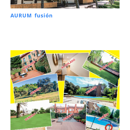
AURUM fusión