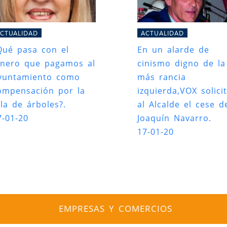
CTUALIDAD
ACTUALIDAD
Qué pasa con el
En un alarde de
inero que pagamos al
cinismo digno de la
yuntamiento como
más rancia
ompensación por la
izquierda,VOX solici
ala de árboles?.
al Alcalde el cese d
7-01-20
Joaquín Navarro.
17-01-20
EMPRESAS Y COMERCIOS