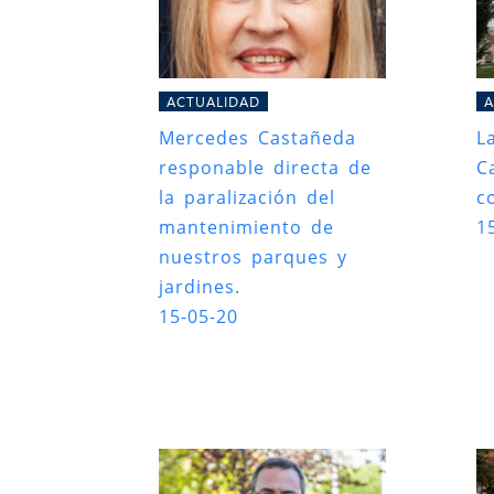
ACTUALIDAD
A
Mercedes Castañeda
L
responable directa de
C
la paralización del
c
mantenimiento de
1
nuestros parques y
jardines.
15-05-20