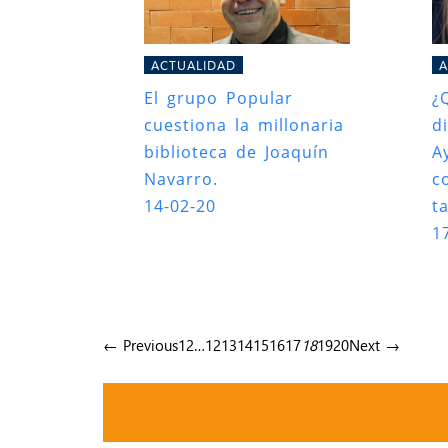
ACTUALIDAD
A
El grupo Popular
¿
cuestiona la millonaria
d
biblioteca de Joaquín
A
Navarro.
c
14-02-20
t
1
← Previous
1
2
…
12
13
14
15
16
17
18
19
20
Next →