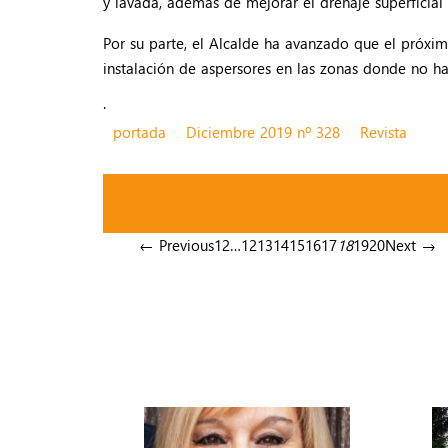
y lavada, además de mejorar el drenaje superficia
Por su parte, el Alcalde ha avanzado que el próxim
instalación de aspersores en las zonas donde no ha
.
portada
Diciembre 2019 nº 328
Revista
← Previous
1
2
…
12
13
14
15
16
17
18
19
20
Next →