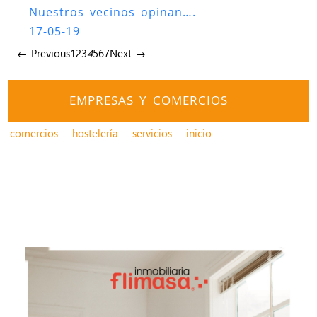
Nuestros vecinos opinan….
17-05-19
← Previous
1
2
3
4
5
6
7
Next →
EMPRESAS Y COMERCIOS
comercios
hostelería
servicios
inicio