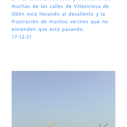
muchas de las calles de Villaviciosa de
Odón está llevando al desaliento y la
frustración de muchos vecinos que no
entienden que está pasando.
17-12-21