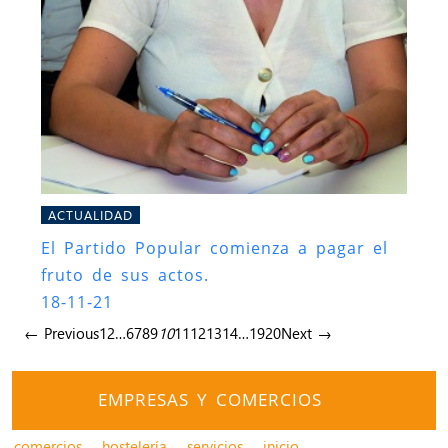
ACTUALIDAD
El Partido Popular comienza a pagar el
fruto de sus actos.
18-11-21
← Previous
1
2
…
6
7
8
9
10
11
12
13
14
…
19
20
Next →
EMPRESAS Y COMERCIOS
comercios
hostelería
servicios
inicio