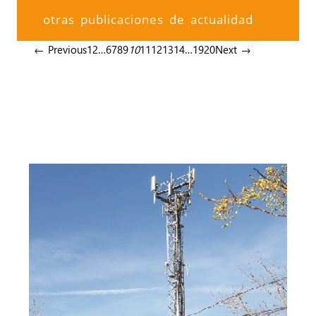
otras publicaciones de actualidad
← Previous
1
2
…
6
7
8
9
10
11
12
13
14
…
19
20
Next →