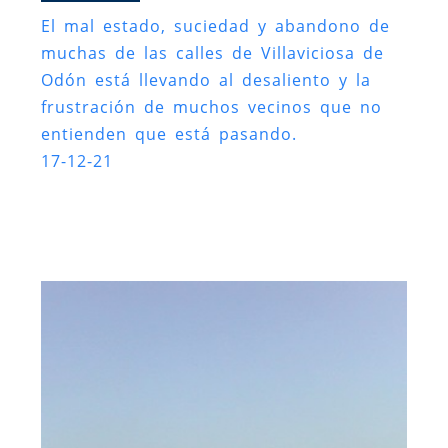
El mal estado, suciedad y abandono de
muchas de las calles de Villaviciosa de
Odón está llevando al desaliento y la
frustración de muchos vecinos que no
entienden que está pasando.
17-12-21