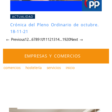
ACTUALIDAD
Crónica del Pleno Ordinario de octubre.
18-11-21
← Previous
1
2
…
6
7
8
9
10
11
12
13
14
…
19
20
Next →
EMPRESAS Y COMERCIOS
comercios
hostelería
servicios
inicio