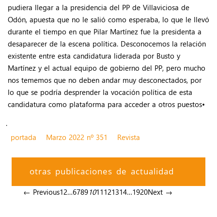
pudiera llegar a la presidencia del PP de Villaviciosa de
Odón, apuesta que no le salió como esperaba, lo que le llevó
durante el tiempo en que Pilar Martínez fue la presidenta a
desaparecer de la escena política. Desconocemos la relación
existente entre esta candidatura liderada por Busto y
Martínez y el actual equipo de gobierno del PP, pero mucho
nos tememos que no deben andar muy desconectados, por
lo que se podría desprender la vocación política de esta
candidatura como plataforma para acceder a otros puestos•
.
portada
Marzo 2022 nº 351
Revista
otras publicaciones de actualidad
← Previous
1
2
…
6
7
8
9
10
11
12
13
14
…
19
20
Next →