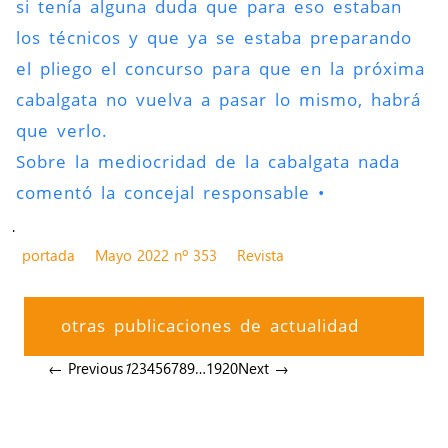
si tenía alguna duda que para eso estaban
los técnicos y que ya se estaba preparando
el pliego el concurso para que en la próxima
cabalgata no vuelva a pasar lo mismo, habrá
que verlo.
Sobre la mediocridad de la cabalgata nada
comentó la concejal responsable •
.
portada
Mayo 2022 nº 353
Revista
otras publicaciones de actualidad
← Previous
1
2
3
4
5
6
7
8
9
…
19
20
Next →