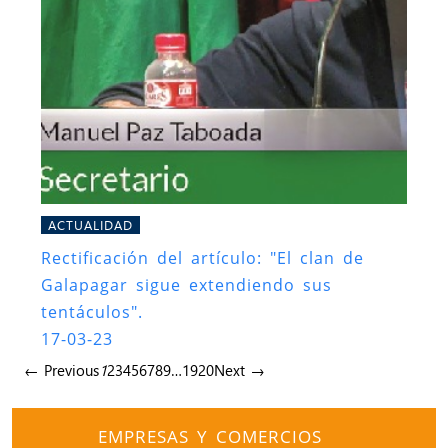
ACTUALIDAD
Rectificación del artículo: "El clan de
Galapagar sigue extendiendo sus
tentáculos".
17-03-23
← Previous
1
2
3
4
5
6
7
8
9
…
19
20
Next →
EMPRESAS Y COMERCIOS