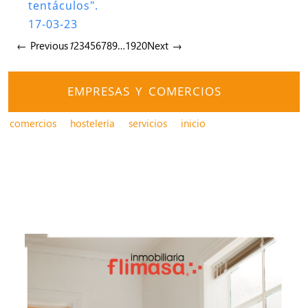
tentáculos".
17-03-23
← Previous
1
2
3
4
5
6
7
8
9
…
19
20
Next →
EMPRESAS Y COMERCIOS
comercios
hostelería
servicios
inicio