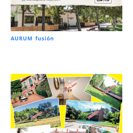
AURUM fusión