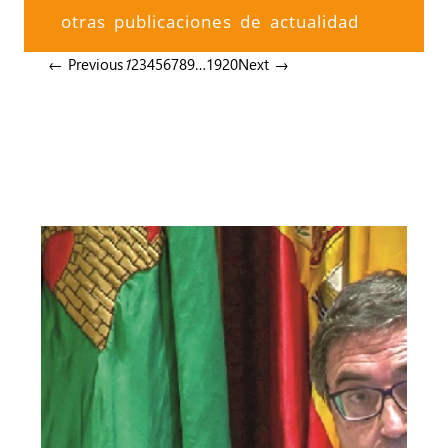
otras publicaciones de actualidad
← Previous
1
2
3
4
5
6
7
8
9
…
19
20
Next →