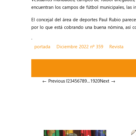
encuentran los campos de fútbol municipales, las i
El concejal del área de deportes Paul Rubio parece
por lo que está cobrando una buena nómina, así c
.
portada
Diciembre 2022 nº 359
Revista
← Previous
1
2
3
4
5
6
7
8
9
…
19
20
Next →