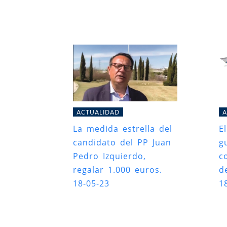
ACTUALIDAD
A
La medida estrella del
E
candidato del PP Juan
g
Pedro Izquierdo,
c
regalar 1.000 euros.
d
18-05-23
1