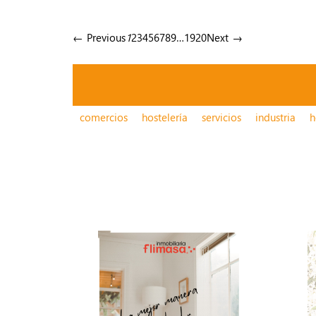
← Previous
1
2
3
4
5
6
7
8
9
…
19
20
Next →
comercios
hostelería
servicios
industria
h