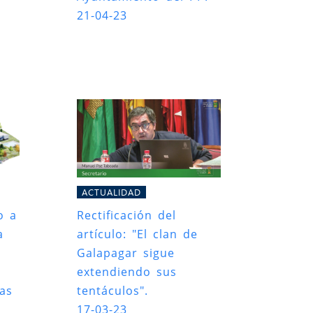
21-04-23
ACTUALIDAD
o a
Rectificación del
a
artículo: "El clan de
Galapagar sigue
extendiendo sus
das
tentáculos".
17-03-23