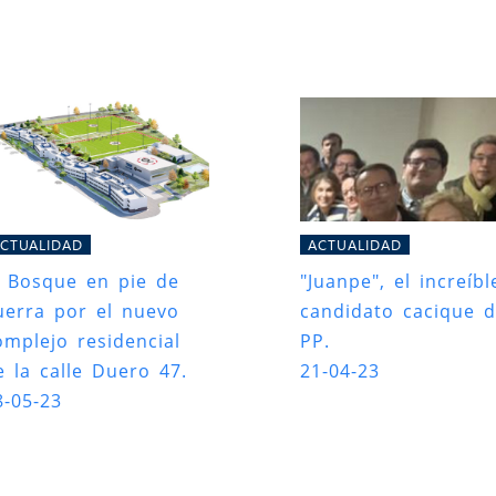
CTUALIDAD
ACTUALIDAD
l Bosque en pie de
"Juanpe", el increíbl
uerra por el nuevo
candidato cacique d
omplejo residencial
PP.
e la calle Duero 47.
21-04-23
8-05-23