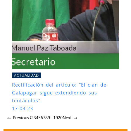
ACTUALIDAD
Rectificación del artículo: "El clan de
Galapagar sigue extendiendo sus
tentáculos".
17-03-23
← Previous
1
2
3
4
5
6
7
8
9
…
19
20
Next →