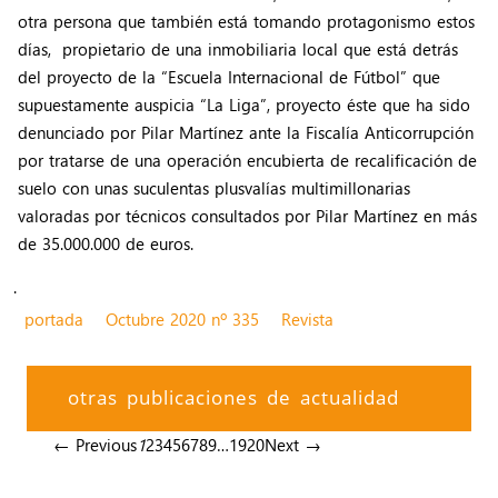
otra persona que también está tomando protagonismo estos
días, propietario de una inmobiliaria local que está detrás
del proyecto de la “Escuela Internacional de Fútbol” que
supuestamente auspicia “La Liga”, proyecto éste que ha sido
denunciado por Pilar Martínez ante la Fiscalía Anticorrupción
por tratarse de una operación encubierta de recalificación de
suelo con unas suculentas plusvalías multimillonarias
valoradas por técnicos consultados por Pilar Martínez en más
de 35.000.000 de euros.
.
portada
Octubre 2020 nº 335
Revista
otras publicaciones de actualidad
← Previous
1
2
3
4
5
6
7
8
9
…
19
20
Next →