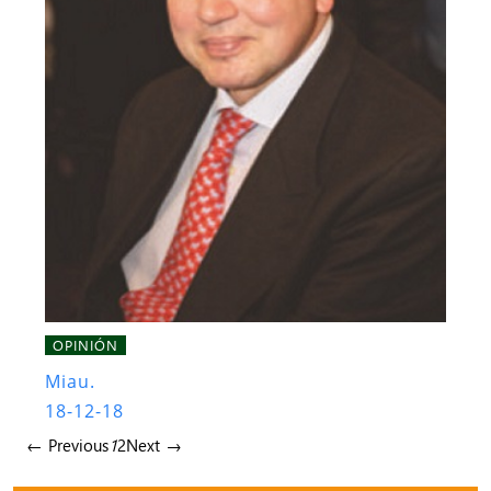
OPINIÓN
Miau.
18-12-18
← Previous
1
2
Next →