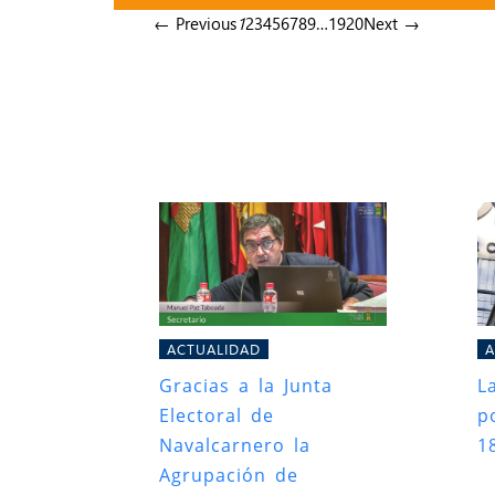
← Previous
1
2
3
4
5
6
7
8
9
…
19
20
Next →
ACTUALIDAD
A
Gracias a la Junta
L
Electoral de
po
Navalcarnero la
1
Agrupación de