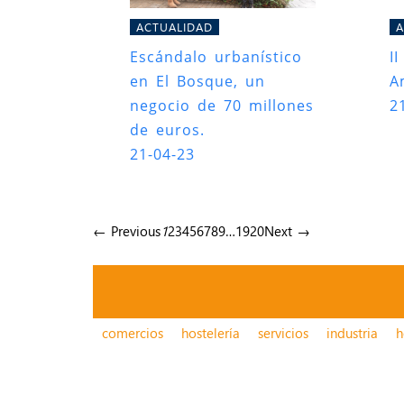
ACTUALIDAD
A
Escándalo urbanístico
I
en El Bosque, un
A
negocio de 70 millones
2
de euros.
21-04-23
← Previous
1
2
3
4
5
6
7
8
9
…
19
20
Next →
comercios
hostelería
servicios
industria
h