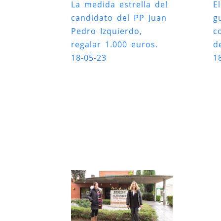
La medida estrella del
E
candidato del PP Juan
g
Pedro Izquierdo,
c
regalar 1.000 euros.
d
18-05-23
1