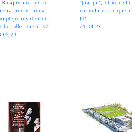
l Bosque en pie de
"Juanpe", el increíbl
uerra por el nuevo
candidato cacique d
omplejo residencial
PP.
e la calle Duero 47.
21-04-23
8-05-23