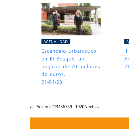
ACTUALIDAD
A
Escándalo urbanístico
I
en El Bosque, un
A
negocio de 70 millones
2
de euros.
21-04-23
← Previous
1
2
3
4
5
6
7
8
9
…
19
20
Next →