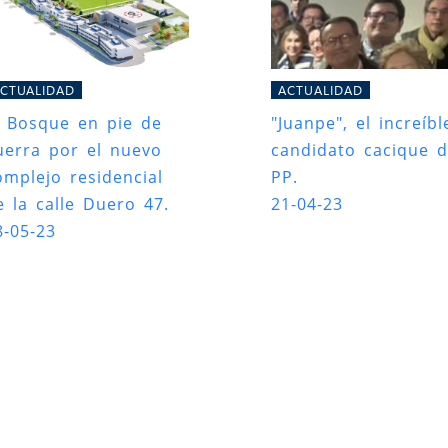
CTUALIDAD
ACTUALIDAD
l Bosque en pie de
"Juanpe", el increíbl
uerra por el nuevo
candidato cacique d
omplejo residencial
PP.
e la calle Duero 47.
21-04-23
8-05-23