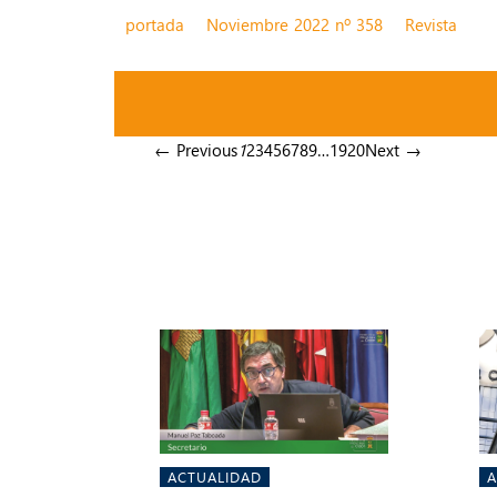
portada
Noviembre 2022 nº 358
Revista
← Previous
1
2
3
4
5
6
7
8
9
…
19
20
Next →
ACTUALIDAD
A