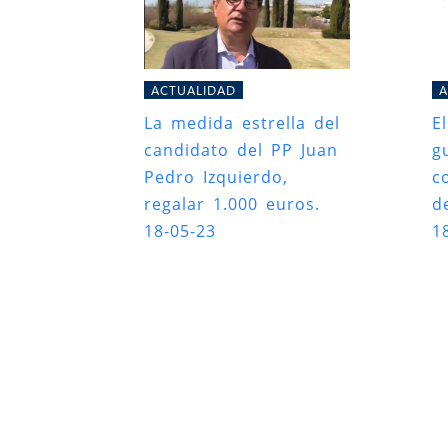
ACTUALIDAD
A
La medida estrella del
E
candidato del PP Juan
g
Pedro Izquierdo,
c
regalar 1.000 euros.
d
18-05-23
1