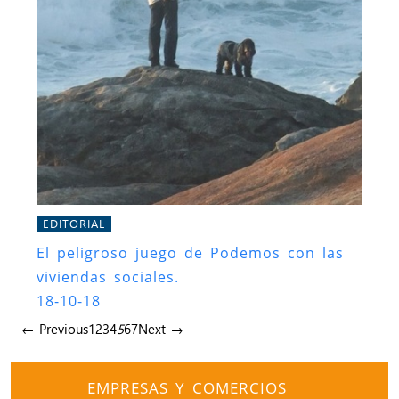
EDITORIAL
El peligroso juego de Podemos con las
viviendas sociales.
18-10-18
← Previous
1
2
3
4
5
6
7
Next →
EMPRESAS Y COMERCIOS