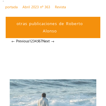
.
portada
Abril 2023 nº 363
Revista
otras publicaciones de Roberto
Alonso
← Previous
1
2
3
4
5
6
7
Next →