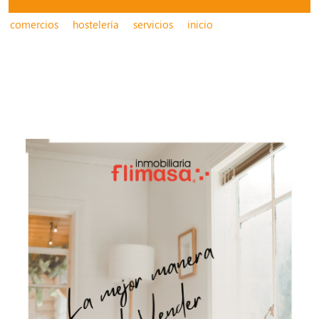
comercios
hostelería
servicios
inicio