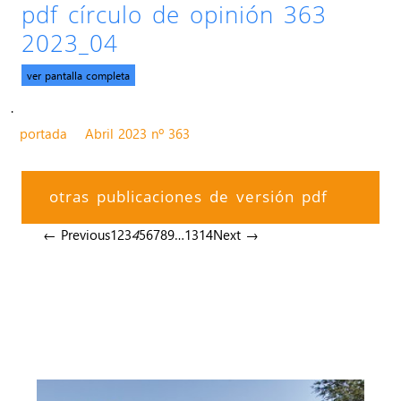
pdf círculo de opinión 363
2023_04
ver pantalla completa
.
portada
Abril 2023 nº 363
otras publicaciones de versión pdf
← Previous
1
2
3
4
5
6
7
8
9
…
13
14
Next →