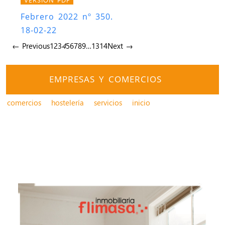
Febrero 2022 nº 350.
18-02-22
← Previous
1
2
3
4
5
6
7
8
9
…
13
14
Next →
EMPRESAS Y COMERCIOS
comercios
hostelería
servicios
inicio