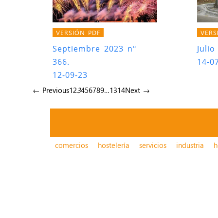
VERSIÓN PDF
VERS
Septiembre 2023 nº
Julio
366.
14-0
12-09-23
← Previous
1
2
3
4
5
6
7
8
9
…
13
14
Next →
comercios
hostelería
servicios
industria
h