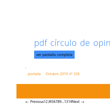
pdf círculo de op
ver pantalla completa
.
portada
Octubre 2019 nº 326
← Previous
1
2
3
4
5
6
7
8
9
…
13
14
Next →