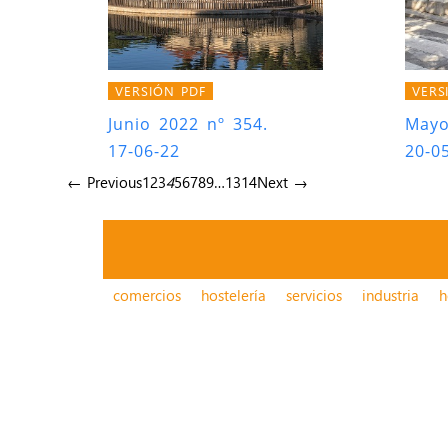
VERSIÓN PDF
VERS
Junio 2022 nº 354.
Mayo
17-06-22
20-0
← Previous
1
2
3
4
5
6
7
8
9
…
13
14
Next →
comercios
hostelería
servicios
industria
h