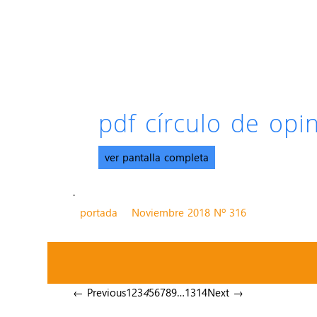
pdf círculo de op
ver pantalla completa
.
portada
Noviembre 2018 Nº 316
← Previous
1
2
3
4
5
6
7
8
9
…
13
14
Next →