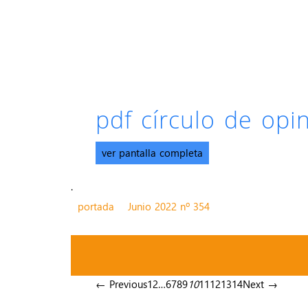
pdf círculo de op
ver pantalla completa
.
portada
Junio 2022 nº 354
← Previous
1
2
…
6
7
8
9
10
11
12
13
14
Next →