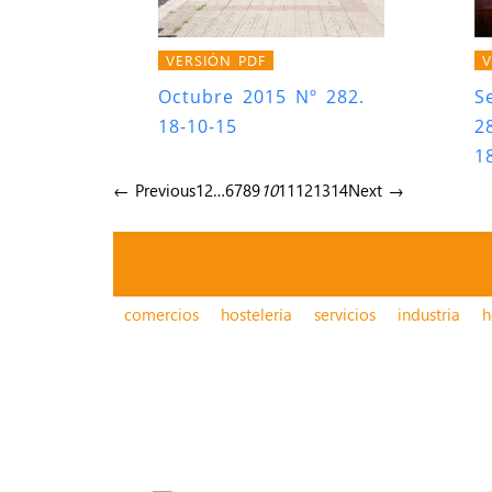
VERSIÓN PDF
V
Octubre 2015 Nº 282.
S
18-10-15
2
1
← Previous
1
2
…
6
7
8
9
10
11
12
13
14
Next →
comercios
hostelería
servicios
industria
h