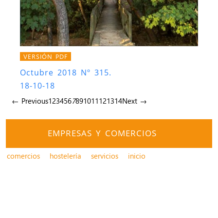
VERSIÓN PDF
Octubre 2018 Nº 315.
18-10-18
← Previous
1
2
3
4
5
6
7
8
9
10
11
12
13
14
Next →
EMPRESAS Y COMERCIOS
comercios
hostelería
servicios
inicio