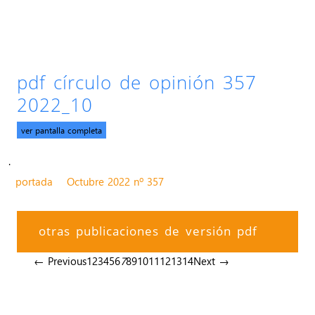
pdf círculo de opinión 357
2022_10
ver pantalla completa
.
portada
Octubre 2022 nº 357
otras publicaciones de versión pdf
← Previous
1
2
3
4
5
6
7
8
9
10
11
12
13
14
Next →