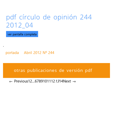
pdf círculo de opinión 244
2012_04
ver pantalla completa
.
portada
Abril 2012 Nº 244
otras publicaciones de versión pdf
← Previous
1
2
…
6
7
8
9
10
11
12
13
14
Next →