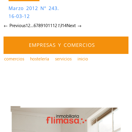
Marzo 2012 Nº 243.
16-03-12
← Previous
1
2
…
6
7
8
9
10
11
12
13
14
Next →
EMPRESAS Y COMERCIOS
comercios
hostelería
servicios
inicio