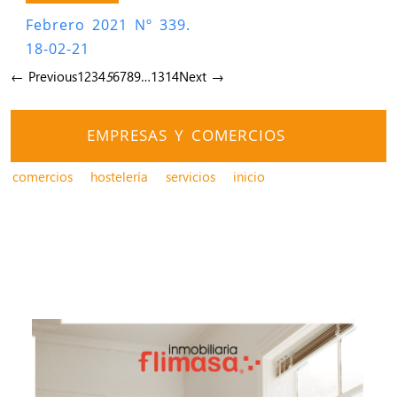
Febrero 2021 Nº 339.
18-02-21
← Previous
1
2
3
4
5
6
7
8
9
…
13
14
Next →
EMPRESAS Y COMERCIOS
comercios
hostelería
servicios
inicio