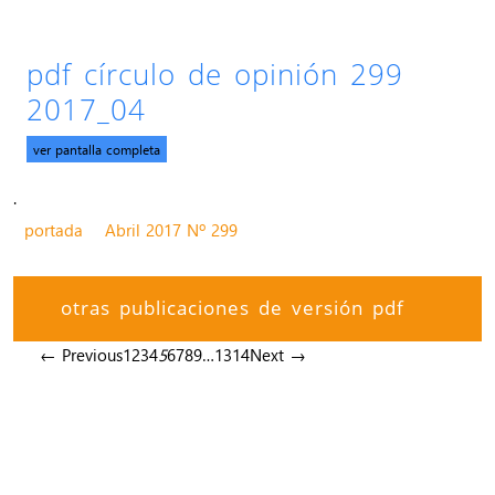
pdf círculo de opinión 299
2017_04
ver pantalla completa
.
portada
Abril 2017 Nº 299
otras publicaciones de versión pdf
← Previous
1
2
3
4
5
6
7
8
9
…
13
14
Next →