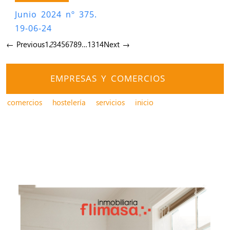
Junio 2024 nº 375.
19-06-24
← Previous
1
2
3
4
5
6
7
8
9
…
13
14
Next →
EMPRESAS Y COMERCIOS
comercios
hostelería
servicios
inicio