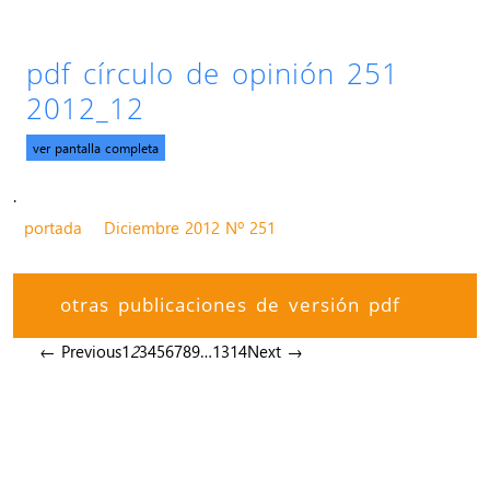
pdf círculo de opinión 251
2012_12
ver pantalla completa
.
portada
Diciembre 2012 Nº 251
otras publicaciones de versión pdf
← Previous
1
2
3
4
5
6
7
8
9
…
13
14
Next →