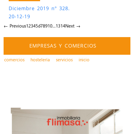
Diciembre 2019 nº 328.
20-12-19
← Previous
1
2
3
4
5
6
7
8
9
10
…
13
14
Next →
EMPRESAS Y COMERCIOS
comercios
hostelería
servicios
inicio