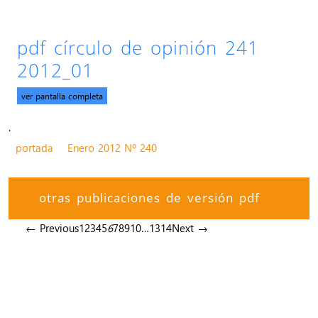
pdf círculo de opinión 241
2012_01
ver pantalla completa
.
portada
Enero 2012 Nº 240
otras publicaciones de versión pdf
← Previous
1
2
3
4
5
6
7
8
9
10
…
13
14
Next →