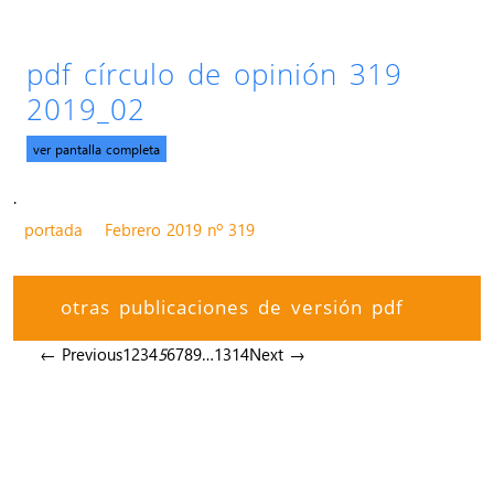
pdf círculo de opinión 319
2019_02
ver pantalla completa
.
portada
Febrero 2019 nº 319
otras publicaciones de versión pdf
← Previous
1
2
3
4
5
6
7
8
9
…
13
14
Next →