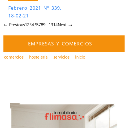
Febrero 2021 Nº 339.
18-02-21
← Previous
1
2
3
4
5
6
7
8
9
…
13
14
Next →
EMPRESAS Y COMERCIOS
comercios
hostelería
servicios
inicio