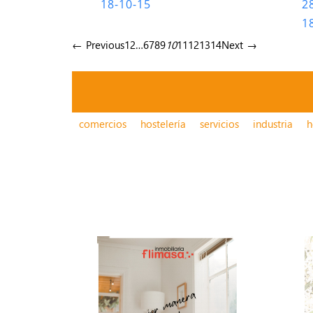
18-10-15
2
1
← Previous
1
2
…
6
7
8
9
10
11
12
13
14
Next →
comercios
hostelería
servicios
industria
h