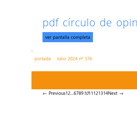
pdf círculo de op
ver pantalla completa
.
portada
Julio 2024 nº 376
← Previous
1
2
…
6
7
8
9
10
11
12
13
14
Next →