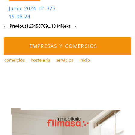
Junio 2024 nº 375.
19-06-24
← Previous
1
2
3
4
5
6
7
8
9
…
13
14
Next →
EMPRESAS Y COMERCIOS
comercios
hostelería
servicios
inicio