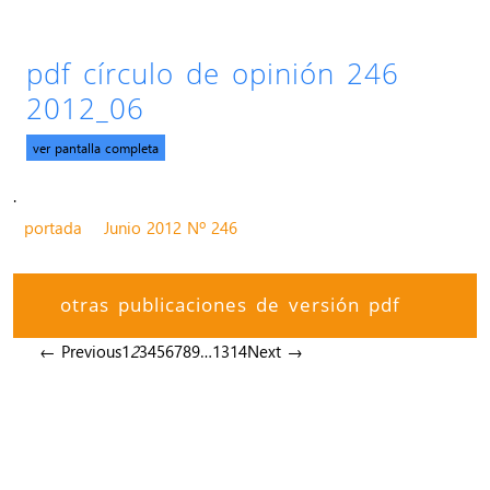
pdf círculo de opinión 246
2012_06
ver pantalla completa
.
portada
Junio 2012 Nº 246
otras publicaciones de versión pdf
← Previous
1
2
3
4
5
6
7
8
9
…
13
14
Next →