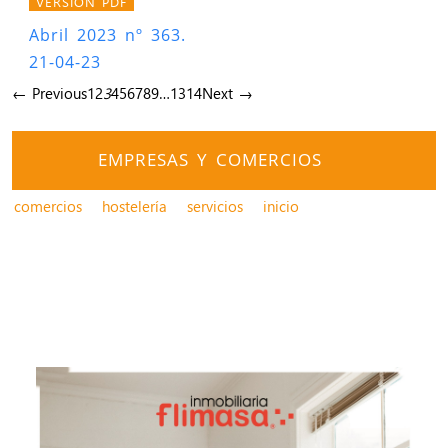
VERSIÓN PDF
Abril 2023 nº 363.
21-04-23
← Previous
1
2
3
4
5
6
7
8
9
…
13
14
Next →
EMPRESAS Y COMERCIOS
comercios
hostelería
servicios
inicio