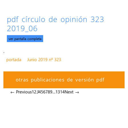
pdf círculo de opinión 323
2019_06
ver pantalla completa
.
portada
Junio 2019 nº 323
otras publicaciones de versión pdf
← Previous
1
2
3
4
5
6
7
8
9
…
13
14
Next →