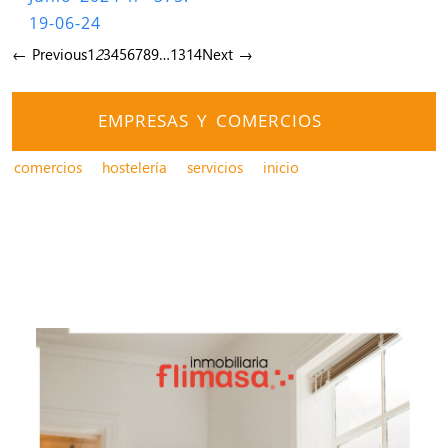
19-06-24
← Previous
1
2
3
4
5
6
7
8
9
…
13
14
Next →
EMPRESAS Y COMERCIOS
comercios
hostelería
servicios
inicio