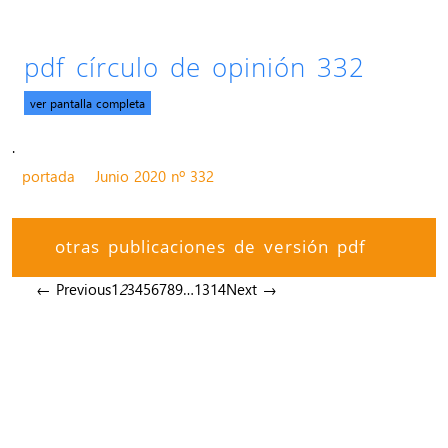
pdf círculo de opinión 332
ver pantalla completa
.
portada
Junio 2020 nº 332
otras publicaciones de versión pdf
← Previous
1
2
3
4
5
6
7
8
9
…
13
14
Next →