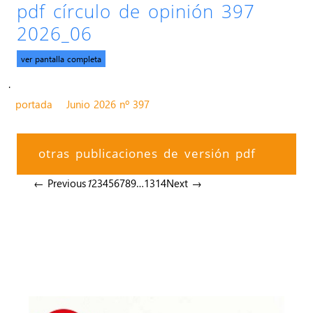
pdf círculo de opinión 397
2026_06
ver pantalla completa
.
portada
Junio 2026 nº 397
otras publicaciones de versión pdf
← Previous
1
2
3
4
5
6
7
8
9
…
13
14
Next →