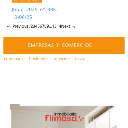
Junio 2025 nº 386.
19-06-25
← Previous
1
2
3
4
5
6
7
8
9
…
13
14
Next →
EMPRESAS Y COMERCIOS
comercios
hostelería
servicios
inicio