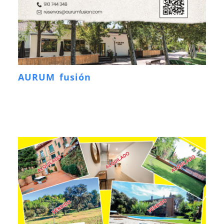
AURUM fusión