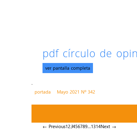
pdf círculo de op
ver pantalla completa
.
portada
Mayo 2021 Nº 342
← Previous
1
2
3
4
5
6
7
8
9
…
13
14
Next →