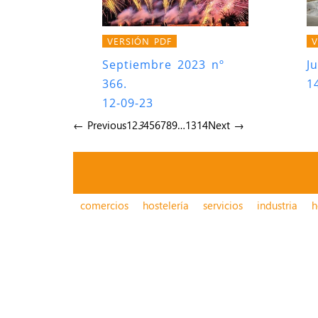
VERSIÓN PDF
V
Septiembre 2023 nº
J
366.
1
12-09-23
← Previous
1
2
3
4
5
6
7
8
9
…
13
14
Next →
comercios
hostelería
servicios
industria
h