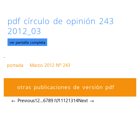
pdf círculo de opinión 243
2012_03
ver pantalla completa
.
portada
Marzo 2012 Nº 243
otras publicaciones de versión pdf
← Previous
1
2
…
6
7
8
9
10
11
12
13
14
Next →