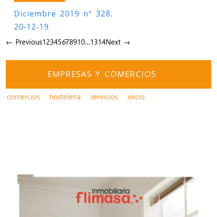
Diciembre 2019 nº 328.
20-12-19
← Previous
1
2
3
4
5
6
7
8
9
10
…
13
14
Next →
EMPRESAS Y COMERCIOS
comercios
hostelería
servicios
inicio