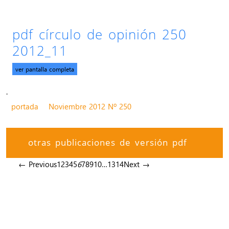
pdf círculo de opinión 250
2012_11
ver pantalla completa
.
portada
Noviembre 2012 Nº 250
otras publicaciones de versión pdf
← Previous
1
2
3
4
5
6
7
8
9
10
…
13
14
Next →