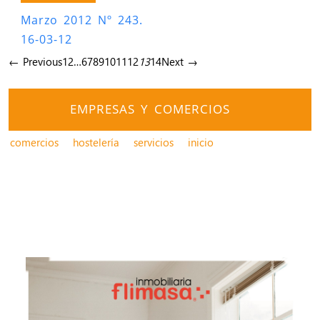
Marzo 2012 Nº 243.
16-03-12
← Previous
1
2
…
6
7
8
9
10
11
12
13
14
Next →
EMPRESAS Y COMERCIOS
comercios
hostelería
servicios
inicio