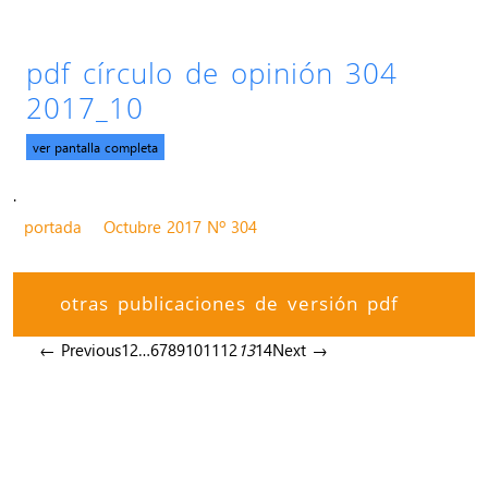
pdf círculo de opinión 304
2017_10
ver pantalla completa
.
portada
Octubre 2017 Nº 304
otras publicaciones de versión pdf
← Previous
1
2
…
6
7
8
9
10
11
12
13
14
Next →