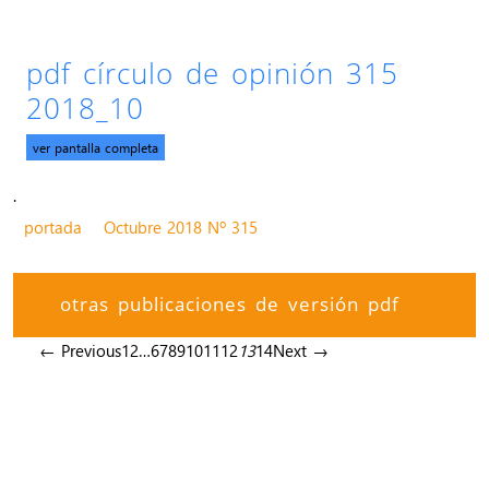
pdf círculo de opinión 315
2018_10
ver pantalla completa
.
portada
Octubre 2018 Nº 315
otras publicaciones de versión pdf
← Previous
1
2
…
6
7
8
9
10
11
12
13
14
Next →