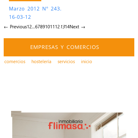
Marzo 2012 Nº 243.
16-03-12
← Previous
1
2
…
6
7
8
9
10
11
12
13
14
Next →
EMPRESAS Y COMERCIOS
comercios
hostelería
servicios
inicio