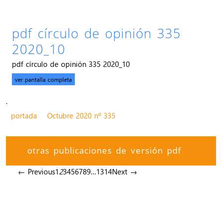
pdf círculo de opinión 335
2020_10
pdf círculo de opinión 335 2020_10
ver pantalla completa
.
portada
Octubre 2020 nº 335
otras publicaciones de versión pdf
← Previous
1
2
3
4
5
6
7
8
9
…
13
14
Next →