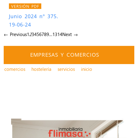
VERSIÓN PDF
Junio 2024 nº 375.
19-06-24
← Previous
1
2
3
4
5
6
7
8
9
…
13
14
Next →
EMPRESAS Y COMERCIOS
comercios
hostelería
servicios
inicio